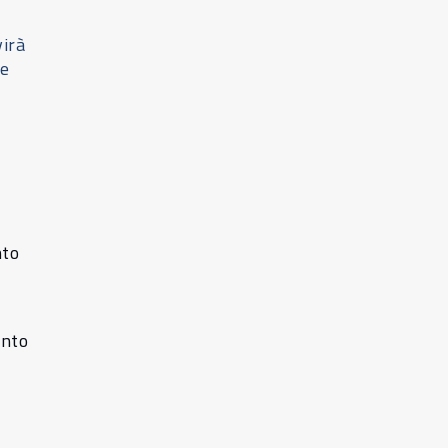
virà
he
nto
ento