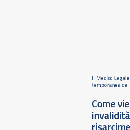
Il Medico Legale
temporanea del 
Come vien
invalidi
risarcim