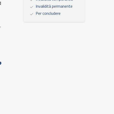
d
Invalidità permanente
Per concludere
.
?