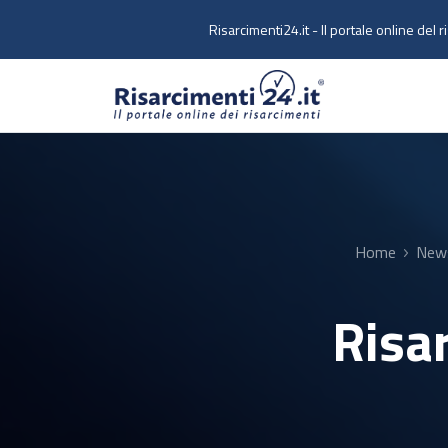
Skip to main content
Risarcimenti24.it - Il portale online del r
Home
New
Risa