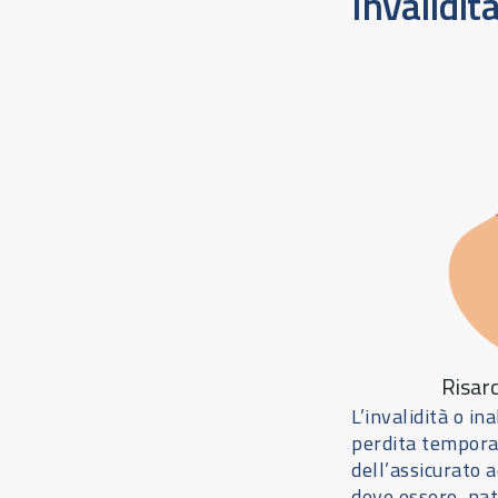
Invalidi
Risar
L’invalidità o i
perdita temporan
dell’assicurato a
deve essere, nat