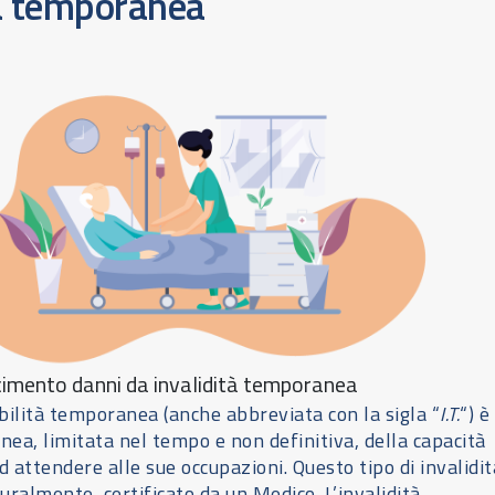
tà temporanea
cimento danni da invalidità temporanea
nabilità temporanea (anche abbreviata con la sigla “
I.T.
“) è
ea, limitata nel tempo e non definitiva, della capacità
d attendere alle sue occupazioni. Questo tipo di invalidit
uralmente, certificato da un Medico. L’invalidità