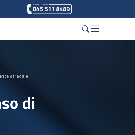
dente stradale
so di