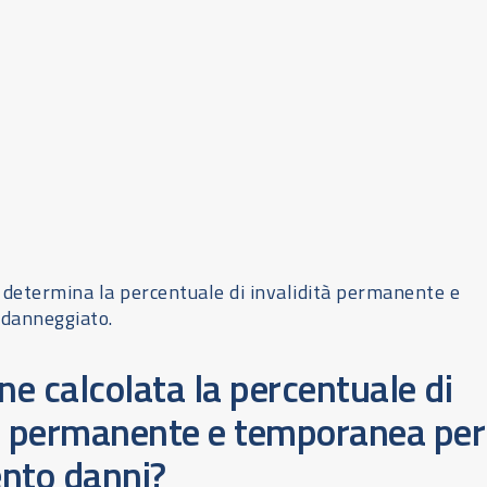
Oltre
9.000 clienti
soddisfatti in Italia!
Richiedi Assistenza
 determina la percentuale di invalidità permanente e
danneggiato.
e calcolata la percentuale di
tà permanente e temporanea per 
ento danni?