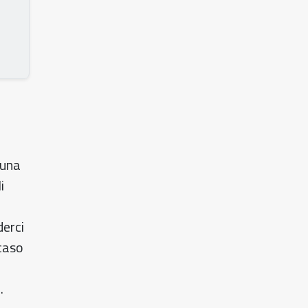
 una
i
derci
caso
.