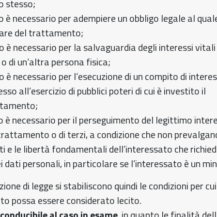
lo stesso;
o è necessario per adempiere un obbligo legale al qual
lare del trattamento;
o è necessario per la salvaguardia degli interessi vitali
 o di un’altra persona fisica;
o è necessario per l’esecuzione di un compito di intere
so all’esercizio di pubblici poteri di cui è investito il
attamento;
o è necessario per il perseguimento del legittimo inter
 trattamento o di terzi, a condizione che non prevalgano
itti e le libertà fondamentali dell’interessato che richi
i dati personali, in particolare se l’interessato è un mi
ione di legge si stabiliscono quindi le condizioni per cui
o possa essere considerato lecito.
riconducibile al caso in esame
, in quanto le finalità del