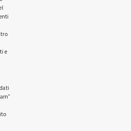
el
enti
stro
ti e
dati
 cam”
ito