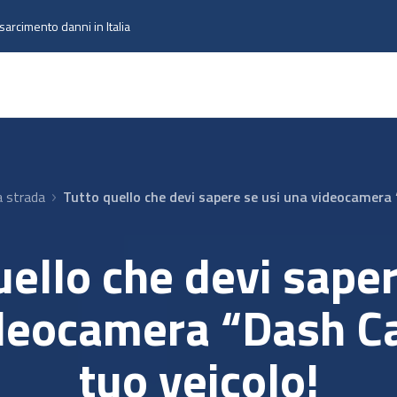
isarcimento danni in Italia
a strada
Tutto quello che devi sapere se usi una videocamera 
uello che devi saper
deocamera “Dash C
tuo veicolo!