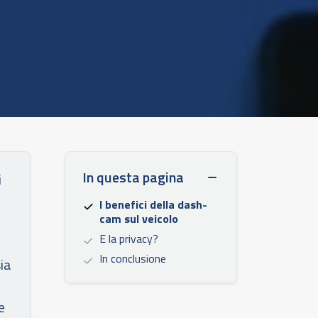
In questa pagina
i
I benefici della dash-
cam sul veicolo
E la privacy?
In conclusione
ia
e