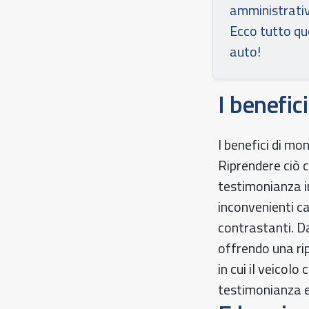
amministrativ
Ecco tutto qu
auto!
I benefic
I benefici di mo
Riprendere ciò c
testimonianza i
inconvenienti c
contrastanti. Da
offrendo una ri
in cui il veicol
testimonianza es