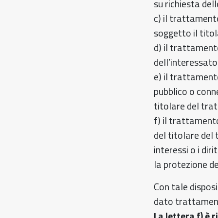
su richiesta del
c) il trattament
soggetto il tito
d) il trattament
dell’interessato
e) il trattament
pubblico o connes
titolare del tr
f) il trattament
del titolare del
interessi o i dir
la protezione de
Con tale disposiz
dato trattament
La lettera f) è 