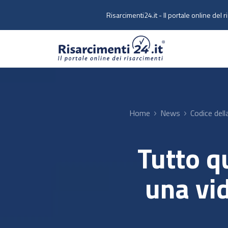
Skip to main content
Risarcimenti24.it - Il portale online del r
Home
News
Codice dell
Tutto q
una vi