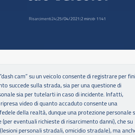
Risarcimenti24
25/04/2021
2 min
1141
|
|
|
dash cam” su un veicolo consente di registrare per fin
nto succede sulla strada, sia per una questione di
onale sia per tutelarti in caso di incidente. Infatti,
a ripresa video di quanto accaduto consente una
 fedele della realtà, dunque una protezione personale s
le (per eventuali richieste di risarcimento danni), che su
(lesioni personali stradali, omicidio stradale), ma anch