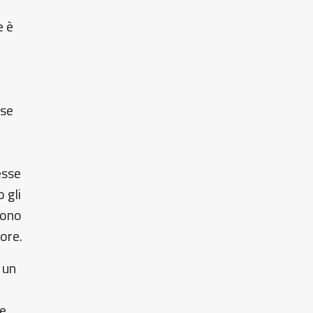
e è
sse
esse
 gli
edono
nore.
 un
le