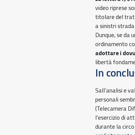
video riprese so
titolare del tra
a sinistri strad
Dunque, se da u
ordinamento co
adottare i dov
libertà fondamen
In conclu
Sall’analisi e v
personali sembr
(Telecamera Dif
l’esercizio di a
durante la circo