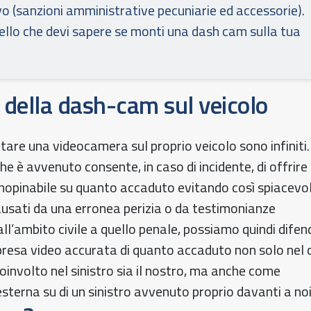
o (sanzioni amministrative pecuniarie ed accessorie).
ello che devi sapere se monti una dash cam sulla tua
i della dash-cam sul veicolo
ntare una videocamera sul proprio veicolo sono infiniti.
he è avvenuto consente, in caso di incidente, di offrire
nopinabile su quanto accaduto evitando così spiacevol
ausati da una erronea perizia o da testimonianze
ll’ambito civile a quello penale, possiamo quindi difen
presa video accurata di quanto accaduto non solo nel 
o coinvolto nel sinistro sia il nostro, ma anche come
terna su di un sinistro avvenuto proprio davanti a noi