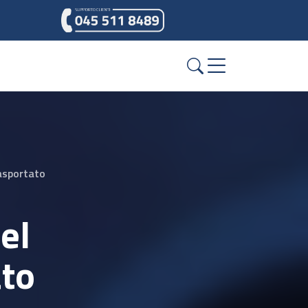
asportato
el
ato