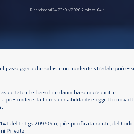
Risarcimenti24
23/07/2020
2 min
647
|
|
|
del passeggero che subisce un incidente stradale può ess
asportato che ha subito danni ha sempre diritto
, a prescindere dalla responsabilità dei soggetti coinvolt
e
.
. 141 del D. Lgs 209/05 o, più specificatamente, del Codi
ni Private.