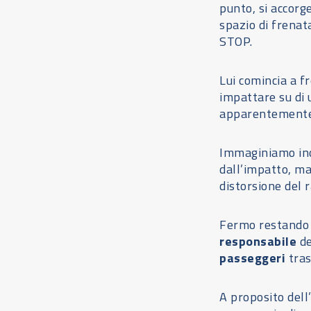
punto, si accorge
spazio di frenat
STOP.
Lui comincia a f
impattare su di 
apparentemente 
Immaginiamo inol
dall’impatto, ma
distorsione del r
Fermo restando c
responsabile
de
passeggeri
tras
A proposito dell