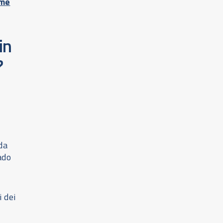
ome
in
?
da
ado
 dei