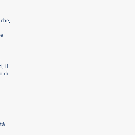
 che,
re
o
, il
o di
tà