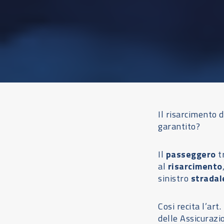
Il risarcimento 
garantito?
Il
passeggero
tr
al
risarcimento
sinistro
stradal
Cosi recita l’art
delle Assicurazio