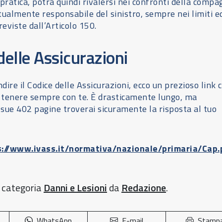
 pratica, potrà quindi rivalersi nei confronti della compa
tualmente responsabile del sinistro, sempre nei limiti e
reviste dall’Articolo 150.
 delle Assicurazioni
dire il Codice delle Assicurazioni, ecco un prezioso link 
i tenere sempre con te. È drasticamente lungo, ma
e sue 402 pagine troverai sicuramente la risposta al tuo
.
s://www.ivass.it/normativa/nazionale/primaria/Cap.
a categoria
Danni e Lesioni
da
Redazione
.
WhatsApp
E-mail
Stamp