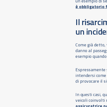
un esempio di s
è obbligatorio 
Il risarc
un incide
Come già detto, 
danno al passegg
esempio quando i
Espressamente st
intendersi come 
di provocare il s
In questi casi, 
veicoli coinvolti
assicuratrice p