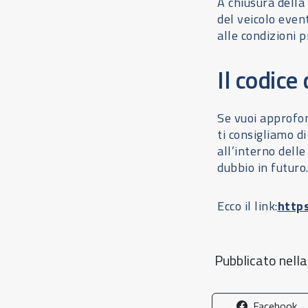
A chiusura della
del veicolo even
alle condizioni p
Il codice
Se vuoi approfon
ti consigliamo d
all’interno dell
dubbio in futuro
Ecco il link:
http
Pubblicato nell
Facebook