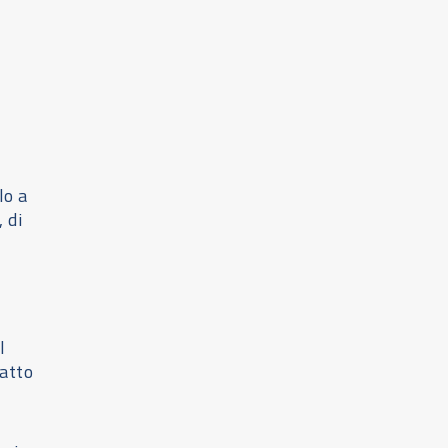
lo a
 di
l
atto