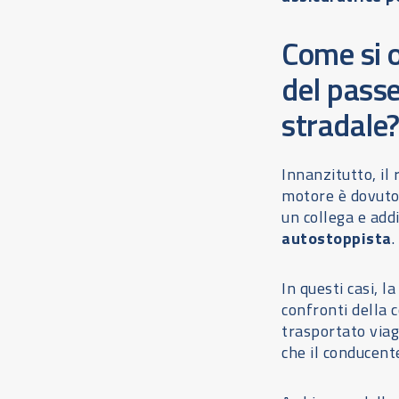
Come si o
del passe
stradale
Innanzitutto, il
motore è dovuto a
un collega e add
autostoppista
.
In questi casi, 
confronti della c
trasportato via
che il conducent