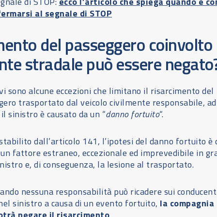
egnale di STOP:
ecco l’articolo che spiega quando e c
fermarsi al segnale di STOP
imento del passeggero coinvolto 
nte stradale può essere negato
vi sono alcune eccezioni che limitano il risarcimento del
ero trasportato dal veicolo civilmente responsabile, ad
l sinistro è causato da un “
danno fortuito
“.
abilito dall’articolo 141, l’ipotesi del danno fortuito è 
un fattore estraneo, eccezionale ed imprevedibile in gr
inistro e, di conseguenza, la lesione al trasportato.
quando nessuna responsabilità può ricadere sui conducenti
 nel sinistro a causa di un evento fortuito,
la compagnia
otrà negare il risarcimento
.