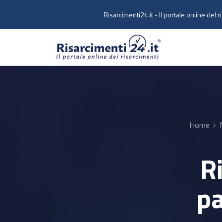
Skip to main content
Risarcimenti24.it - Il portale online del r
Home
R
pa