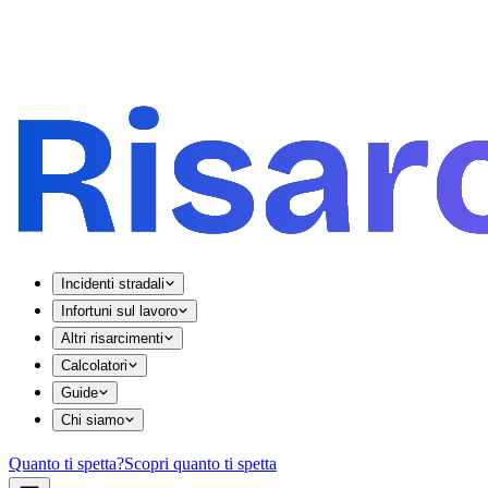
Incidenti stradali
Infortuni sul lavoro
Altri risarcimenti
Calcolatori
Guide
Chi siamo
Quanto ti spetta?
Scopri quanto ti spetta