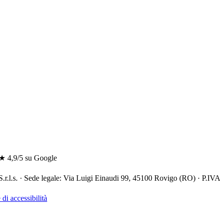
,9/5 su Google
 S.r.l.s. · Sede legale: Via Luigi Einaudi 99, 45100 Rovigo (RO) · P.
di accessibilità